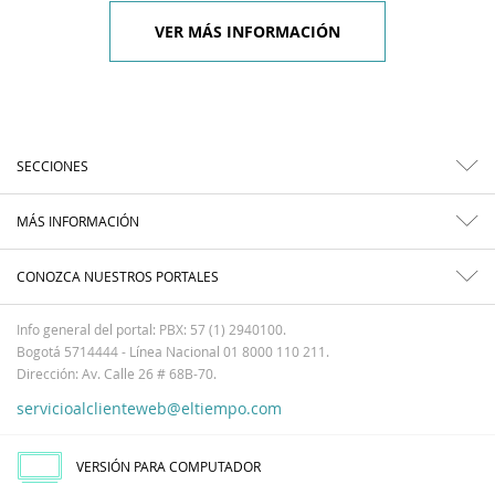
VER MÁS INFORMACIÓN
SECCIONES
MÁS INFORMACIÓN
CONOZCA NUESTROS PORTALES
Info general del portal: PBX: 57 (1) 2940100.
Bogotá 5714444 - Línea Nacional 01 8000 110 211.
Dirección: Av. Calle 26 # 68B-70.
servicioalclienteweb@eltiempo.com
VERSIÓN PARA COMPUTADOR