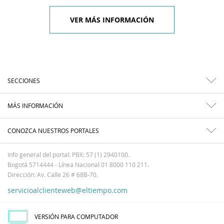
VER MÁS INFORMACIÓN
SECCIONES
MÁS INFORMACIÓN
CONOZCA NUESTROS PORTALES
Info general del portal: PBX: 57 (1) 2940100.
Bogotá 5714444 - Línea Nacional 01 8000 110 211.
Dirección: Av. Calle 26 # 68B-70.
servicioalclienteweb@eltiempo.com
VERSIÓN PARA COMPUTADOR