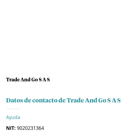
Trade And Go S A S
Datos de contacto de Trade And Go S A S
Ayuda
NIT:
9020231364