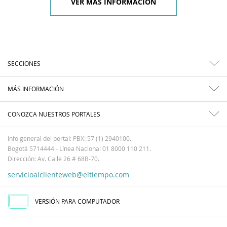
VER MÁS INFORMACIÓN
SECCIONES
MÁS INFORMACIÓN
CONOZCA NUESTROS PORTALES
Info general del portal: PBX: 57 (1) 2940100.
Bogotá 5714444 - Línea Nacional 01 8000 110 211.
Dirección: Av. Calle 26 # 68B-70.
servicioalclienteweb@eltiempo.com
VERSIÓN PARA COMPUTADOR