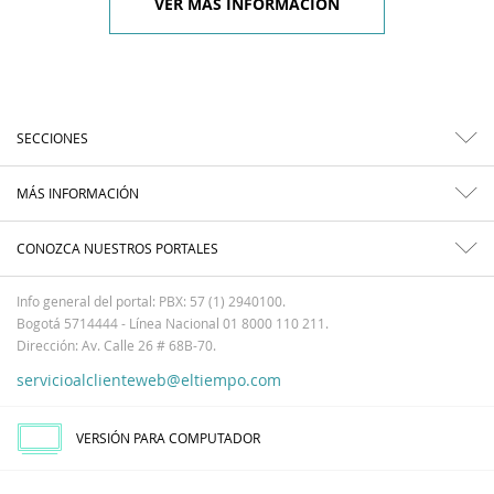
VER MÁS INFORMACIÓN
SECCIONES
MÁS INFORMACIÓN
CONOZCA NUESTROS PORTALES
Info general del portal: PBX: 57 (1) 2940100.
Bogotá 5714444 - Línea Nacional 01 8000 110 211.
Dirección: Av. Calle 26 # 68B-70.
servicioalclienteweb@eltiempo.com
VERSIÓN PARA COMPUTADOR