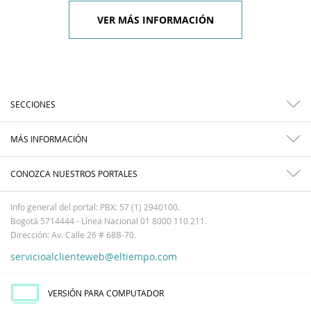
VER MÁS INFORMACIÓN
SECCIONES
MÁS INFORMACIÓN
CONOZCA NUESTROS PORTALES
Info general del portal: PBX: 57 (1) 2940100.
Bogotá 5714444 - Línea Nacional 01 8000 110 211.
Dirección: Av. Calle 26 # 68B-70.
servicioalclienteweb@eltiempo.com
VERSIÓN PARA COMPUTADOR