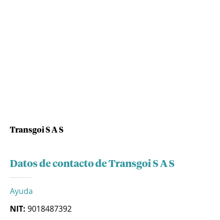
Transgoi S A S
Datos de contacto de Transgoi S A S
Ayuda
NIT:
9018487392