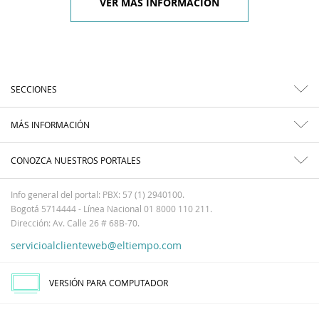
VER MÁS INFORMACIÓN
SECCIONES
MÁS INFORMACIÓN
CONOZCA NUESTROS PORTALES
Info general del portal: PBX: 57 (1) 2940100.
Bogotá 5714444 - Línea Nacional 01 8000 110 211.
Dirección: Av. Calle 26 # 68B-70.
servicioalclienteweb@eltiempo.com
VERSIÓN PARA COMPUTADOR