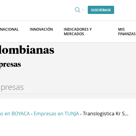
SUSCRÍBASE
RNACIONAL
INNOVACIÓN
INDICADORES Y
MIS
MERCADOS
FINANZAS
olombianas
presas
s en BOYACA
Empresas en TUNJA
Translogistica Kr S...
-
-