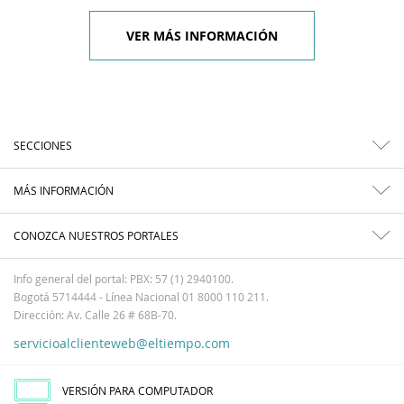
VER MÁS INFORMACIÓN
SECCIONES
MÁS INFORMACIÓN
CONOZCA NUESTROS PORTALES
Info general del portal: PBX: 57 (1) 2940100.
Bogotá 5714444 - Línea Nacional 01 8000 110 211.
Dirección: Av. Calle 26 # 68B-70.
servicioalclienteweb@eltiempo.com
VERSIÓN PARA COMPUTADOR