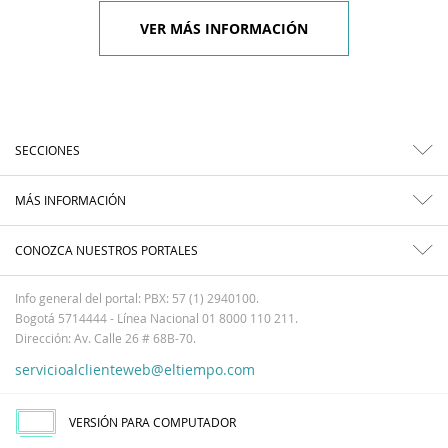
VER MÁS INFORMACIÓN
SECCIONES
MÁS INFORMACIÓN
CONOZCA NUESTROS PORTALES
Info general del portal: PBX: 57 (1) 2940100.
Bogotá 5714444 - Línea Nacional 01 8000 110 211.
Dirección: Av. Calle 26 # 68B-70.
servicioalclienteweb@eltiempo.com
VERSIÓN PARA COMPUTADOR