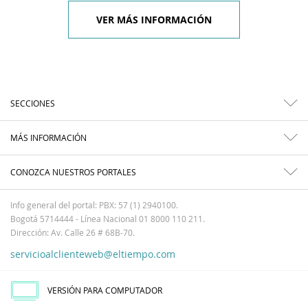
VER MÁS INFORMACIÓN
SECCIONES
MÁS INFORMACIÓN
CONOZCA NUESTROS PORTALES
Info general del portal: PBX: 57 (1) 2940100.
Bogotá 5714444 - Línea Nacional 01 8000 110 211.
Dirección: Av. Calle 26 # 68B-70.
servicioalclienteweb@eltiempo.com
VERSIÓN PARA COMPUTADOR