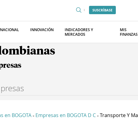
SUSCRÍBASE
RNACIONAL
INNOVACIÓN
INDICADORES Y
MIS
MERCADOS
FINANZAS
olombianas
presas
as en BOGOTA
Empresas en BOGOTA D C
Transporte Y Maq
-
-