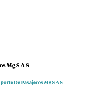
os Mg S A S
porte De Pasajeros Mg S A S