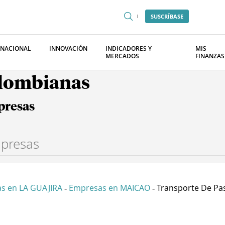
SUSCRÍBASE
RNACIONAL
INNOVACIÓN
INDICADORES Y
MIS
MERCADOS
FINANZAS
olombianas
presas
s en LA GUAJIRA
Empresas en MAICAO
Transporte De Pasa
-
-