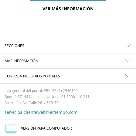
VER MÁS INFORMACIÓN
SECCIONES
MÁS INFORMACIÓN
CONOZCA NUESTROS PORTALES
Info general del portal: PBX: 57 (1) 2940100.
Bogotá 5714444 - Línea Nacional 01 8000 110 211.
Dirección: Av. Calle 26 # 68B-70.
servicioalclienteweb@eltiempo.com
VERSIÓN PARA COMPUTADOR