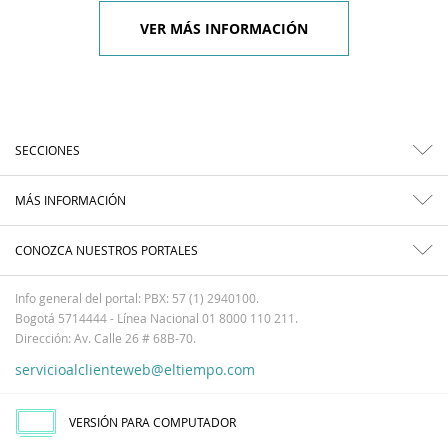
VER MÁS INFORMACIÓN
SECCIONES
MÁS INFORMACIÓN
CONOZCA NUESTROS PORTALES
Info general del portal: PBX: 57 (1) 2940100.
Bogotá 5714444 - Línea Nacional 01 8000 110 211.
Dirección: Av. Calle 26 # 68B-70.
servicioalclienteweb@eltiempo.com
VERSIÓN PARA COMPUTADOR