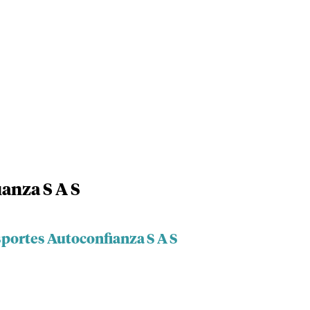
anza S A S
sportes Autoconfianza S A S