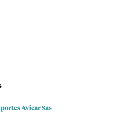
s
portes Avicar Sas