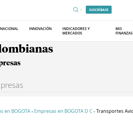
SUSCRÍBASE
RNACIONAL
INNOVACIÓN
INDICADORES Y
MIS
MERCADOS
FINANZAS
olombianas
presas
as en BOGOTA
Empresas en BOGOTA D C
Transportes Avica
-
-