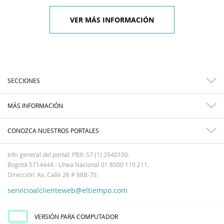
VER MÁS INFORMACIÓN
SECCIONES
MÁS INFORMACIÓN
CONOZCA NUESTROS PORTALES
Info general del portal: PBX: 57 (1) 2940100.
Bogotá 5714444 - Línea Nacional 01 8000 110 211.
Dirección: Av. Calle 26 # 68B-70.
servicioalclienteweb@eltiempo.com
VERSIÓN PARA COMPUTADOR