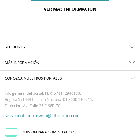
VER MÁS INFORMACIÓN
SECCIONES
MÁS INFORMACIÓN
CONOZCA NUESTROS PORTALES
Info general del portal: PBX: 57 (1) 2940100.
Bogotá 5714444 - Línea Nacional 01 8000 110 211.
Dirección: Av. Calle 26 # 68B-70.
servicioalclienteweb@eltiempo.com
VERSIÓN PARA COMPUTADOR