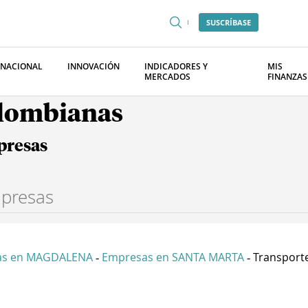
SUSCRÍBASE
RNACIONAL
INNOVACIÓN
INDICADORES Y
MIS
MERCADOS
FINANZAS
olombianas
presas
as en MAGDALENA
Empresas en SANTA MARTA
Transporte
-
-