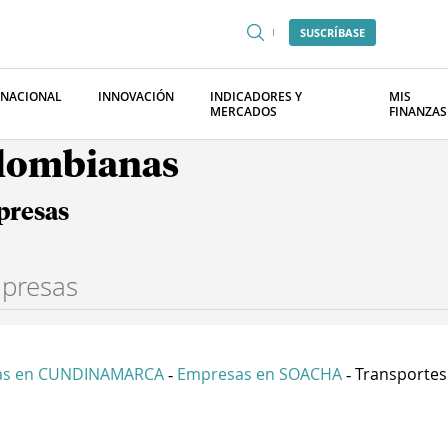
SUSCRÍBASE
RNACIONAL
INNOVACIÓN
INDICADORES Y
MIS
MERCADOS
FINANZAS
olombianas
presas
as en CUNDINAMARCA
Empresas en SOACHA
Transportes 
-
-