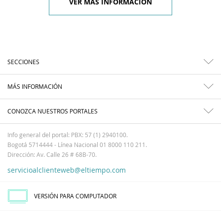
VER MÁS INFORMACIÓN
SECCIONES
MÁS INFORMACIÓN
CONOZCA NUESTROS PORTALES
Info general del portal: PBX: 57 (1) 2940100.
Bogotá 5714444 - Línea Nacional 01 8000 110 211.
Dirección: Av. Calle 26 # 68B-70.
servicioalclienteweb@eltiempo.com
VERSIÓN PARA COMPUTADOR