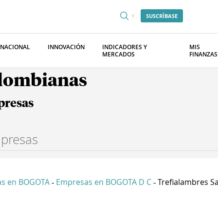
SUSCRÍBASE
RNACIONAL
INNOVACIÓN
INDICADORES Y
MIS
MERCADOS
FINANZAS
olombianas
presas
as en BOGOTA
Empresas en BOGOTA D C
Trefialambres S
-
-