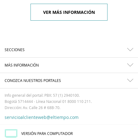
VER MÁS INFORMACIÓN
SECCIONES
MÁS INFORMACIÓN
CONOZCA NUESTROS PORTALES
Info general del portal: PBX: 57 (1) 2940100.
Bogotá 5714444 - Línea Nacional 01 8000 110 211.
Dirección: Av. Calle 26 # 68B-70.
servicioalclienteweb@eltiempo.com
VERSIÓN PARA COMPUTADOR