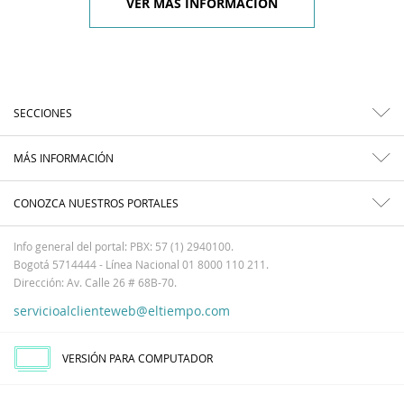
VER MÁS INFORMACIÓN
SECCIONES
MÁS INFORMACIÓN
CONOZCA NUESTROS PORTALES
Info general del portal: PBX: 57 (1) 2940100.
Bogotá 5714444 - Línea Nacional 01 8000 110 211.
Dirección: Av. Calle 26 # 68B-70.
servicioalclienteweb@eltiempo.com
VERSIÓN PARA COMPUTADOR