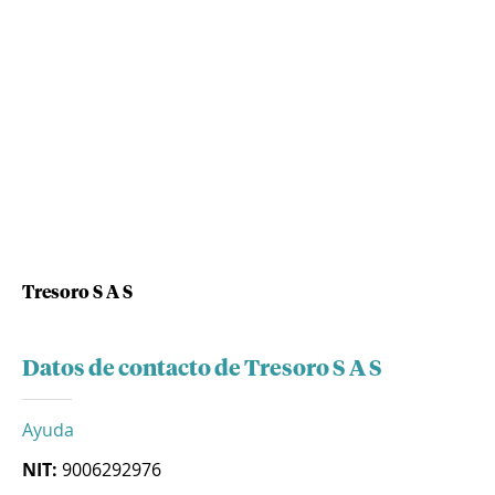
Tresoro S A S
Datos de contacto de Tresoro S A S
Ayuda
NIT:
9006292976