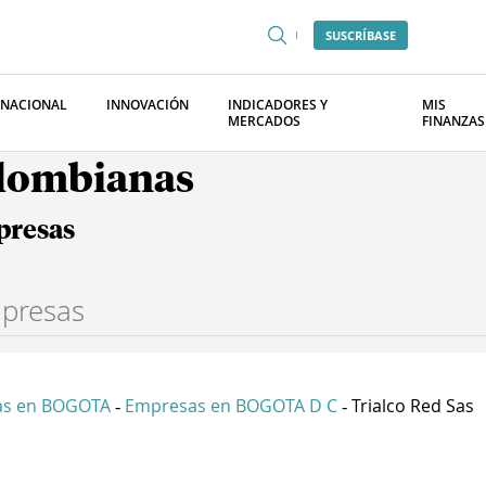
SUSCRÍBASE
RNACIONAL
INNOVACIÓN
INDICADORES Y
MIS
MERCADOS
FINANZAS
olombianas
presas
as en BOGOTA
Empresas en BOGOTA D C
Trialco Red Sas
-
-