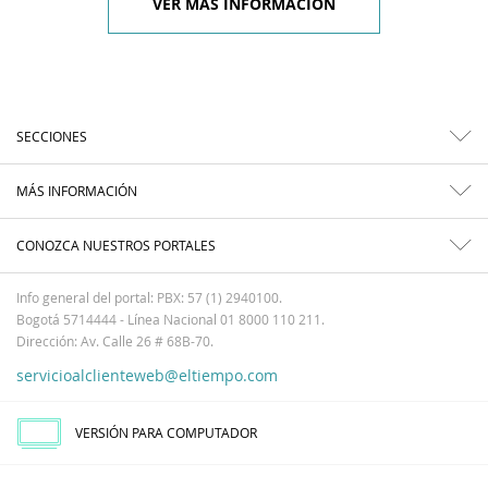
VER MÁS INFORMACIÓN
SECCIONES
MÁS INFORMACIÓN
CONOZCA NUESTROS PORTALES
Info general del portal: PBX: 57 (1) 2940100.
Bogotá 5714444 - Línea Nacional 01 8000 110 211.
Dirección: Av. Calle 26 # 68B-70.
servicioalclienteweb@eltiempo.com
VERSIÓN PARA COMPUTADOR