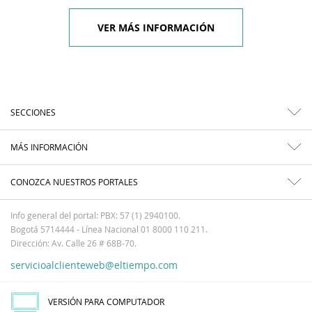
VER MÁS INFORMACIÓN
SECCIONES
MÁS INFORMACIÓN
CONOZCA NUESTROS PORTALES
Info general del portal: PBX: 57 (1) 2940100.
Bogotá 5714444 - Línea Nacional 01 8000 110 211.
Dirección: Av. Calle 26 # 68B-70.
servicioalclienteweb@eltiempo.com
VERSIÓN PARA COMPUTADOR