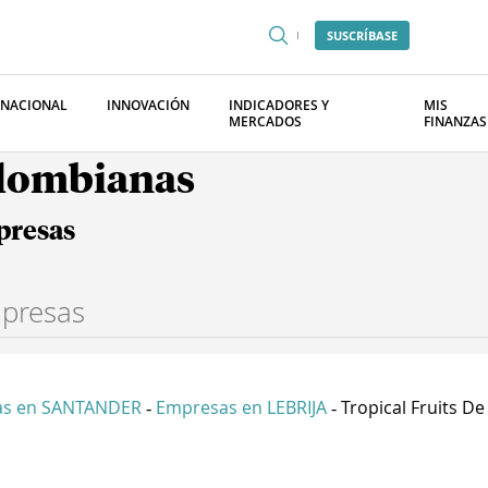
SUSCRÍBASE
RNACIONAL
INNOVACIÓN
INDICADORES Y
MIS
MERCADOS
FINANZAS
olombianas
presas
as en SANTANDER
Empresas en LEBRIJA
Tropical Fruits De .
-
-