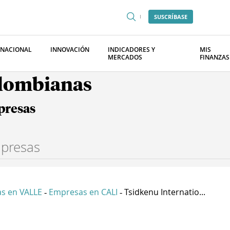
SUSCRÍBASE
RNACIONAL
INNOVACIÓN
INDICADORES Y
MIS
MERCADOS
FINANZAS
olombianas
presas
s en VALLE
Empresas en CALI
Tsidkenu Internatio...
-
-