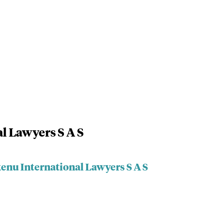
l Lawyers S A S
kenu International Lawyers S A S