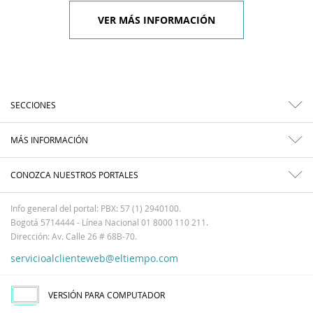
VER MÁS INFORMACIÓN
SECCIONES
MÁS INFORMACIÓN
CONOZCA NUESTROS PORTALES
Info general del portal: PBX: 57 (1) 2940100.
Bogotá 5714444 - Línea Nacional 01 8000 110 211.
Dirección: Av. Calle 26 # 68B-70.
servicioalclienteweb@eltiempo.com
VERSIÓN PARA COMPUTADOR