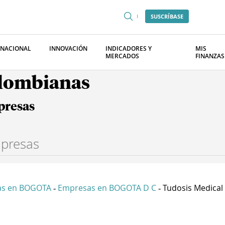
SUSCRÍBASE
RNACIONAL
INNOVACIÓN
INDICADORES Y
MIS
MERCADOS
FINANZAS
olombianas
presas
as en BOGOTA
Empresas en BOGOTA D C
Tudosis Medical
-
-