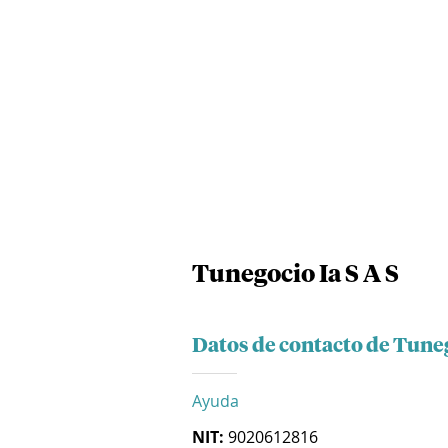
Tunegocio Ia S A S
Datos de contacto de Tuneg
Ayuda
NIT:
9020612816