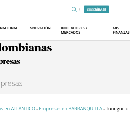
SUSCRÍBASE
RNACIONAL
INNOVACIÓN
INDICADORES Y
MIS
MERCADOS
FINANZAS
olombianas
presas
s en ATLANTICO
Empresas en BARRANQUILLA
Tunegocio I
-
-