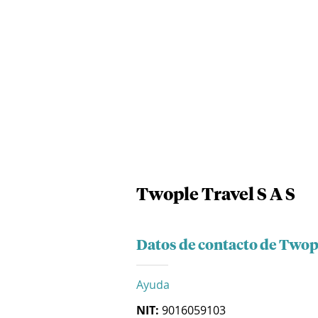
Twople Travel S A S
Datos de contacto de Twopl
Ayuda
NIT:
9016059103