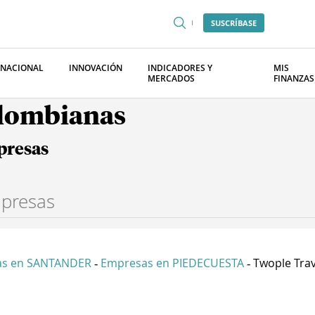
SUSCRÍBASE
RNACIONAL
INNOVACIÓN
INDICADORES Y
MIS
MERCADOS
FINANZAS
olombianas
presas
as en SANTANDER
Empresas en PIEDECUESTA
Twople Trav
-
-