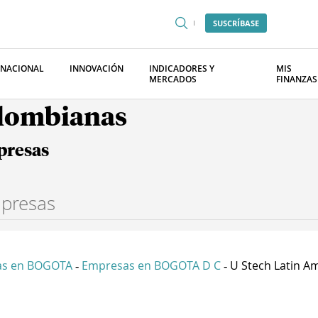
SUSCRÍBASE
RNACIONAL
INNOVACIÓN
INDICADORES Y
MIS
MERCADOS
FINANZAS
olombianas
presas
as en BOGOTA
Empresas en BOGOTA D C
U Stech Latin Ame
-
-