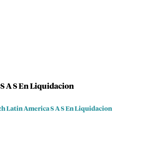
 S A S En Liquidacion
ch Latin America S A S En Liquidacion