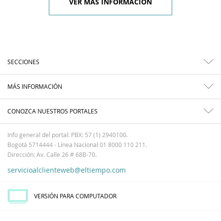
VER MÁS INFORMACIÓN
SECCIONES
MÁS INFORMACIÓN
CONOZCA NUESTROS PORTALES
Info general del portal: PBX: 57 (1) 2940100.
Bogotá 5714444 - Línea Nacional 01 8000 110 211.
Dirección: Av. Calle 26 # 68B-70.
servicioalclienteweb@eltiempo.com
VERSIÓN PARA COMPUTADOR