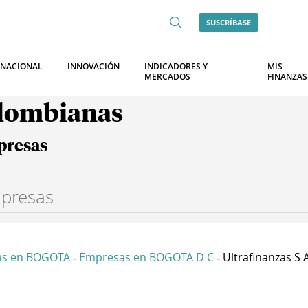
SUSCRÍBASE
RNACIONAL
INNOVACIÓN
INDICADORES Y
MIS
MERCADOS
FINANZAS
olombianas
presas
as en BOGOTA
Empresas en BOGOTA D C
Ultrafinanzas S 
-
-