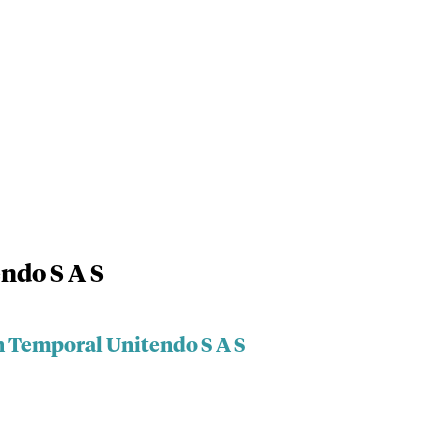
ndo S A S
n Temporal Unitendo S A S