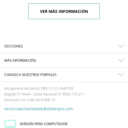
VER MÁS INFORMACIÓN
SECCIONES
MÁS INFORMACIÓN
CONOZCA NUESTROS PORTALES
Info general del portal: PBX: 57 (1) 2940100.
Bogotá 5714444 - Línea Nacional 01 8000 110 211.
Dirección: Av. Calle 26 # 68B-70.
servicioalclienteweb@eltiempo.com
VERSIÓN PARA COMPUTADOR