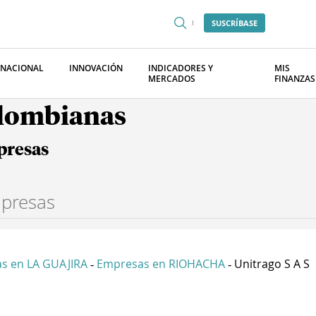
SUSCRÍBASE
RNACIONAL
INNOVACIÓN
INDICADORES Y
MIS
MERCADOS
FINANZAS
olombianas
presas
s en LA GUAJIRA
Empresas en RIOHACHA
Unitrago S A S
-
-