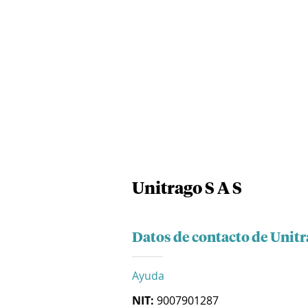
Unitrago S A S
Datos de contacto de Unitr
Ayuda
NIT:
9007901287