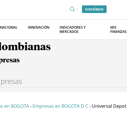
SUSCRÍBASE
RNACIONAL
INNOVACIÓN
INDICADORES Y
MIS
MERCADOS
FINANZAS
olombianas
presas
as en BOGOTA
Empresas en BOGOTA D C
Universal Depot
-
-