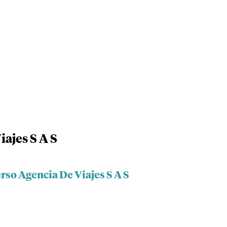
ajes S A S
rso Agencia De Viajes S A S