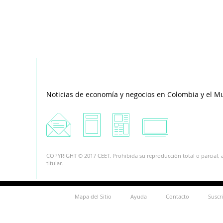
Noticias de economía y negocios en Colombia y el M
COPYRIGHT © 2017 CEET. Prohibida su reproducción total o parcial, a
titular.
Mapa del Sitio
Ayuda
Contacto
Suscr