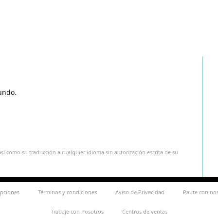
undo.
sí como su traducción a cualquier idioma sin autorización escrita de su
ipciones
Términos y condiciones
Aviso de Privacidad
Paute con no
Trabaje con nosotros
Centros de ventas