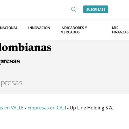
SUSCRÍBASE
RNACIONAL
INNOVACIÓN
INDICADORES Y
MIS
MERCADOS
FINANZAS
olombianas
presas
s en VALLE
Empresas en CALI
Up Line Holding S A...
-
-