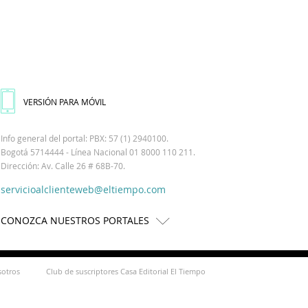
VERSIÓN PARA MÓVIL
Info general del portal: PBX: 57 (1) 2940100.
Bogotá 5714444 - Línea Nacional 01 8000 110 211.
Dirección: Av. Calle 26 # 68B-70.
servicioalclienteweb@eltiempo.com
CONOZCA NUESTROS PORTALES
sotros
Club de suscriptores Casa Editorial El Tiempo