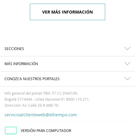
VER MÁS INFORMACIÓN
SECCIONES
MÁS INFORMACIÓN
CONOZCA NUESTROS PORTALES
Info general del portal: PBX: 57 (1) 2940100.
Bogotá 5714444 - Línea Nacional 01 8000 110 211.
Dirección: Av. Calle 26 # 68B-70.
servicioalclienteweb@eltiempo.com
VERSIÓN PARA COMPUTADOR