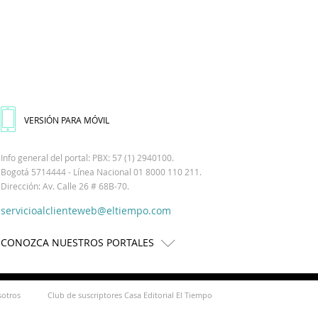
VERSIÓN PARA MÓVIL
Info general del portal: PBX: 57 (1) 2940100.
Bogotá 5714444 - Línea Nacional 01 8000 110 211.
Dirección: Av. Calle 26 # 68B-70.
servicioalclienteweb@eltiempo.com
CONOZCA NUESTROS PORTALES
sotros
Club de suscriptores Casa Editorial El Tiempo