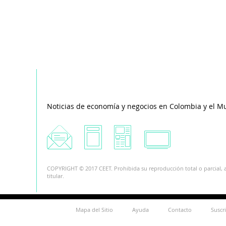
Noticias de economía y negocios en Colombia y el M
COPYRIGHT © 2017 CEET. Prohibida su reproducción total o parcial, a
titular.
Mapa del Sitio
Ayuda
Contacto
Suscr