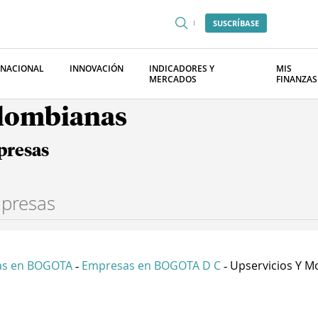
SUSCRÍBASE
RNACIONAL
INNOVACIÓN
INDICADORES Y
MIS
MERCADOS
FINANZAS
olombianas
presas
as en BOGOTA
Empresas en BOGOTA D C
Upservicios Y Mo
-
-