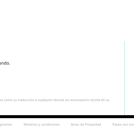
undo.
sí como su traducción a cualquier idioma sin autorización escrita de su
ipciones
Términos y condiciones
Aviso de Privacidad
Paute con no