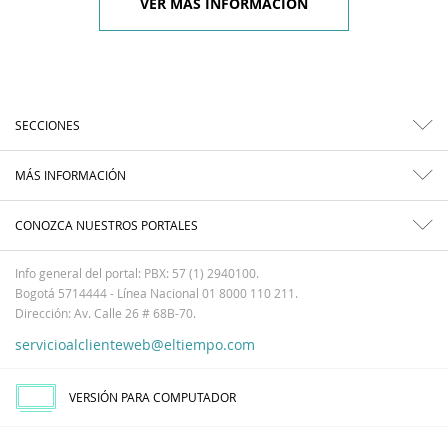
VER MÁS INFORMACIÓN
SECCIONES
MÁS INFORMACIÓN
CONOZCA NUESTROS PORTALES
Info general del portal: PBX: 57 (1) 2940100.
Bogotá 5714444 - Línea Nacional 01 8000 110 211.
Dirección: Av. Calle 26 # 68B-70.
servicioalclienteweb@eltiempo.com
VERSIÓN PARA COMPUTADOR