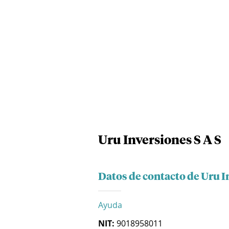
Uru Inversiones S A S
Datos de contacto de Uru I
Ayuda
NIT:
9018958011