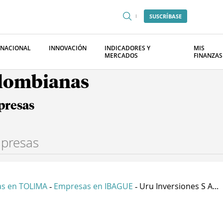
SUSCRÍBASE
RNACIONAL
INNOVACIÓN
INDICADORES Y
MIS
MERCADOS
FINANZAS
olombianas
presas
s en TOLIMA
Empresas en IBAGUE
Uru Inversiones S A...
-
-