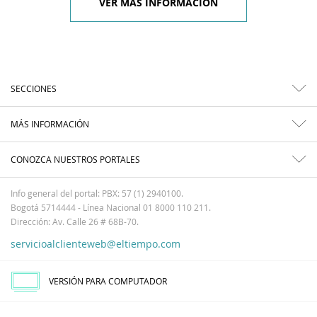
VER MÁS INFORMACIÓN
SECCIONES
MÁS INFORMACIÓN
CONOZCA NUESTROS PORTALES
Info general del portal: PBX: 57 (1) 2940100.
Bogotá 5714444 - Línea Nacional 01 8000 110 211.
Dirección: Av. Calle 26 # 68B-70.
servicioalclienteweb@eltiempo.com
VERSIÓN PARA COMPUTADOR