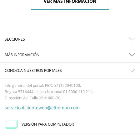
VER MÁS INFORMACIÓN
SECCIONES
MÁS INFORMACIÓN
CONOZCA NUESTROS PORTALES
Info general del portal: PBX: 57 (1) 2940100.
Bogotá 5714444 - Línea Nacional 01 8000 110 211.
Dirección: Av. Calle 26 # 68B-70.
servicioalclienteweb@eltiempo.com
VERSIÓN PARA COMPUTADOR