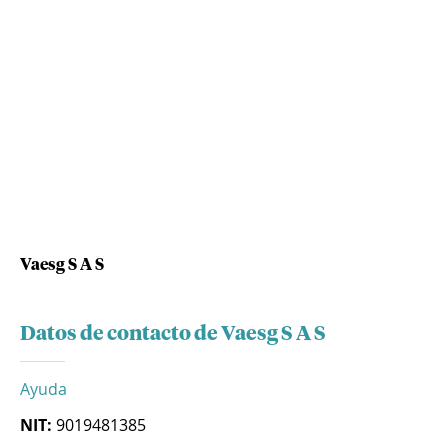
Vaesg S A S
Datos de contacto de Vaesg S A S
Ayuda
NIT:
9019481385